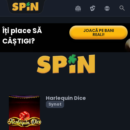
Scroll to top
Îți place SĂ
JOACĂ PE BANI
REALI!
CÂȘTIGI?
Harlequin Dice
Synot