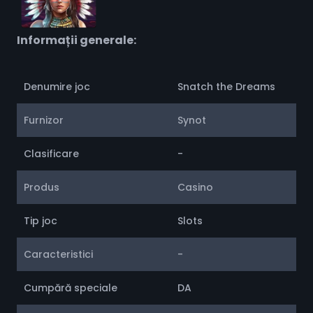
Informații generale:
Denumire joc
Snatch the Dreams
Furnizor
Synot
Clasificare
-
Produs
Casino
Tip joc
Slots
Caracteristici
-
Cumpără speciale
DA