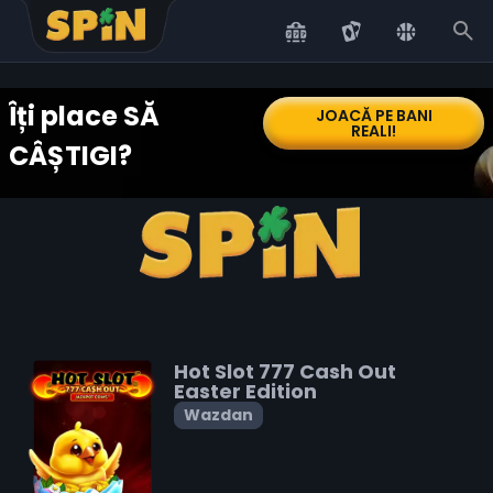
Scroll to top
Îți place SĂ
JOACĂ PE BANI
REALI!
CÂȘTIGI?
Hot Slot 777 Cash Out
Easter Edition
Wazdan