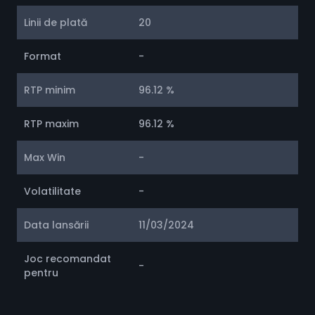
Linii de plată
20
Format
-
RTP minim
96.12 %
RTP maxim
96.12 %
Max Win
-
Volatilitate
-
Data lansării
11/03/2024
Joc recomandat
-
pentru