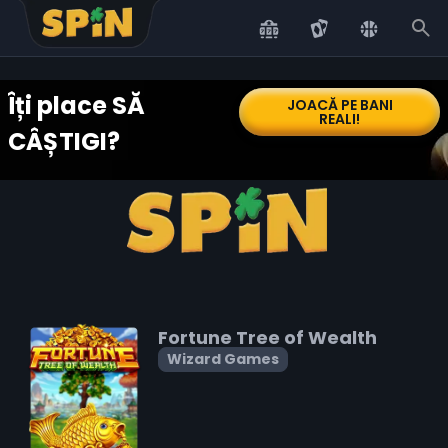
Scroll to top
Îți place SĂ
JOACĂ PE BANI
REALI!
CÂȘTIGI?
Fortune Tree of Wealth
Wizard Games