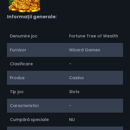
Informații generale:
Denumire joc
Fortune Tree of Wealth
Furnizor
Wizard Games
Clasificare
-
Produs
Casino
Tip joc
Slots
Caracteristici
-
Cumpără speciale
NU