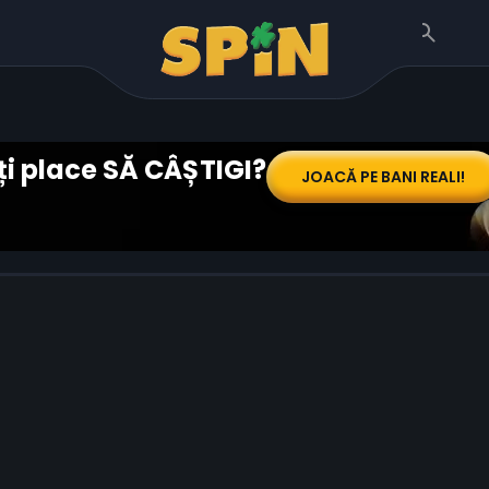
Îți place SĂ CÂȘTIGI?
JOACĂ PE BANI REALI!