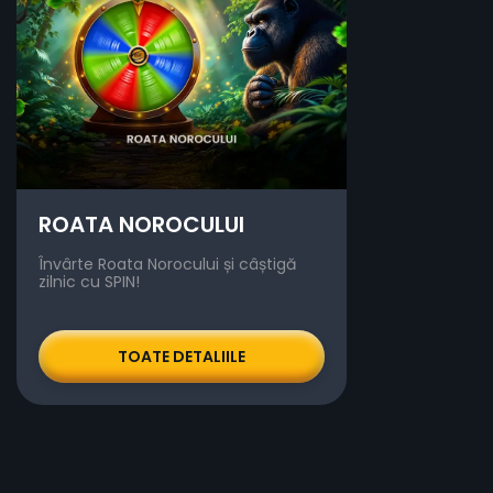
ROATA NOROCULUI
Învârte Roata Norocului și câștigă
zilnic cu SPIN!
TOATE DETALIILE