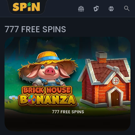
Scroll to top
777 FREE SPINS