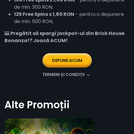
de min. 300 RON;
125 Free Spins x 1,60 RON
- pentru o depunere
de min. 500 RON;
🎰
Pregătit să spargi jackpot-ul din Brick House
Bonanza!? Joacă ACUM!
DEPUNE ACUM
TERMENI ȘI CONDIȚII
Alte Promoții