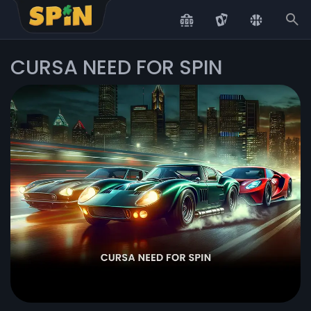
Scroll to top
CURSA NEED FOR SPIN