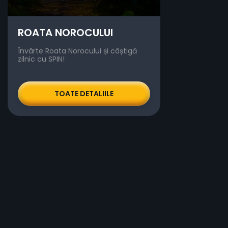
ROATA NOROCULUI
Învârte Roata Norocului și câștigă
zilnic cu SPIN!
TOATE DETALIILE