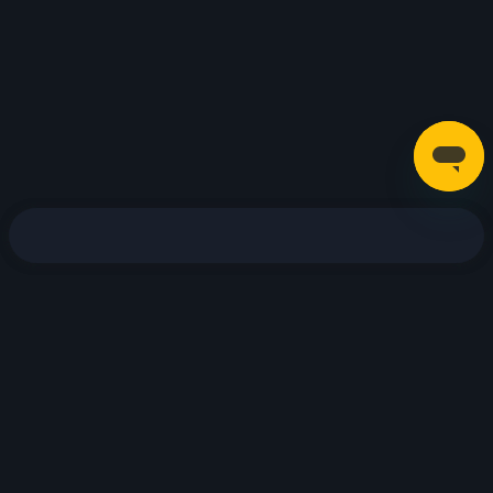
Descărcă de pe
App Store
Jocuri recomandate
Joacă
Acum pe
Google Play
Descoper-o în
AppGallery
Demo