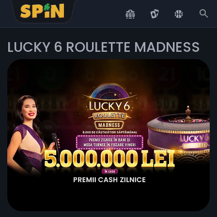
Scroll to top
LUCKY 6 ROULETTE MADNESS