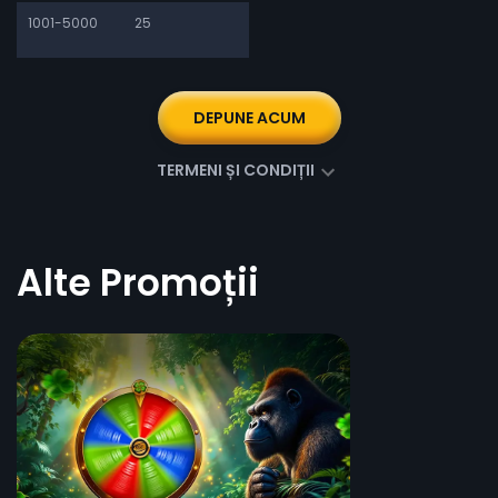
1001-5000
25
DEPUNE ACUM
TERMENI ȘI CONDIȚII
Alte Promoții