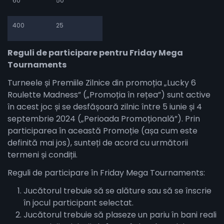
60
50
400
25
Reguli de participare pentru Friday Mega
Tournaments
Turneele și Premiile Zilnice din promoția „Lucky 6
Roulette Madness” („Promoția în rețea”) sunt active
în acest joc și se desfășoară zilnic între 5 iunie și 4
septembrie 2024 („Perioada Promoțională”). Prin
participarea în această Promoție (așa cum este
definită mai jos), sunteți de acord cu următorii
termeni și condiții.
Reguli de participare în Friday Mega Tournaments:
Jucătorul trebuie să se alăture sau să se înscrie
în jocul participant selectat.
Jucătorul trebuie să plaseze un pariu în bani reali