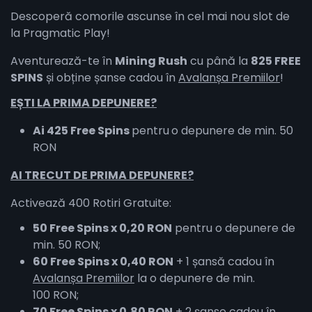
Descoperă comorile ascunse în cel mai nou slot de
la Pragmatic Play!
Aventurează-te în
Mining Rush
cu până la
825 FREE
SPINS
și obține șanse cadou în
Avalanșa Premiilor
!
EȘTI LA PRIMA DEPUNERE?
Ai 425 Free Spins
pentru
o depunere de min. 50
RON
AI TRECUT DE PRIMA DEPUNERE?
Activează 400 Rotiri Gratuite:
50 Free Spins x 0,20 RON
pentru o depunere de
min. 50 RON;
60 Free Spins x 0,40 RON
+ 1 șansă cadou în
Avalanșa Premiilor
la o depunere de min.
100 RON;
70 Free Spins x 0,80 RON
+ 2 șanse cadou în