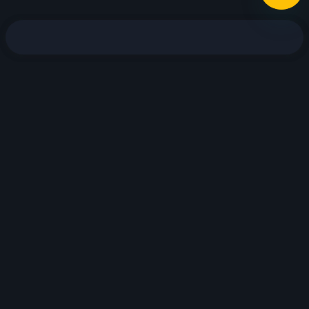
Descărcă de pe
App Store
Jocuri recomandate
Joacă
Acum pe
Google Play
Descoper-o în
AppGallery
Demo
Site-ul și aplicația Spin.ro, parte din Winvia
Entertainment Group, este deținut și operat de către