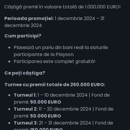
Câștigă premii în valoare totală de 1.000.000 EURO!
Perioada promoției:
1 decembrie 2024 – 31
decembrie 2024
Cum participi?
Plasează un pariu din bani reali la sloturile
participante de la Playson.
Participarea este complet gratuită!
Ce poți câștiga?
Turnee cu premii totale de 250.000 EURO:
Turneul 1:
1 – 10 decembrie 2024 | Fond de
premii:
50.000 EURO
Turneul 2:
11 – 20 decembrie 2024 | Fond de
premii:
50.000 EURO
Turneul 3:
21 – 31 decembrie 2024 | Fond de
premii:
150.000 EURO