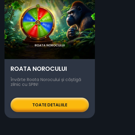
ROATA NOROCULUI
Învârte Roata Norocului și câștigă
zilnic cu SPIN!
TOATE DETALIILE