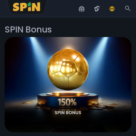
Scroll to top
SPIN Bonus