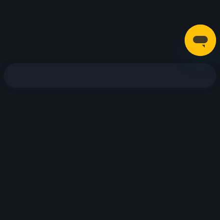
Descărcă de pe
App Store
Jocuri recomandate
Joacă
Acum pe
Google Play
Descoper-o în
AppGallery
Demo