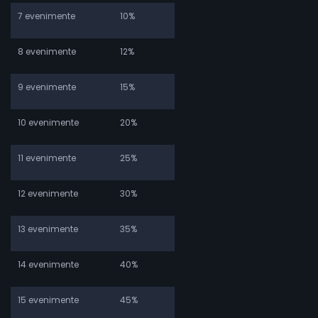
7 evenimente
10%
8 evenimente
12%
9 evenimente
15%
10 evenimente
20%
11 evenimente
25%
12 evenimente
30%
13 evenimente
35%
14 evenimente
40%
15 evenimente
45%