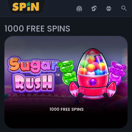
Scroll to top
1000 FREE SPINS