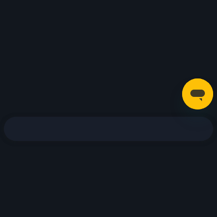
Descărcă de pe
App Store
Jocuri recomandate
Joacă
Acum pe
Google Play